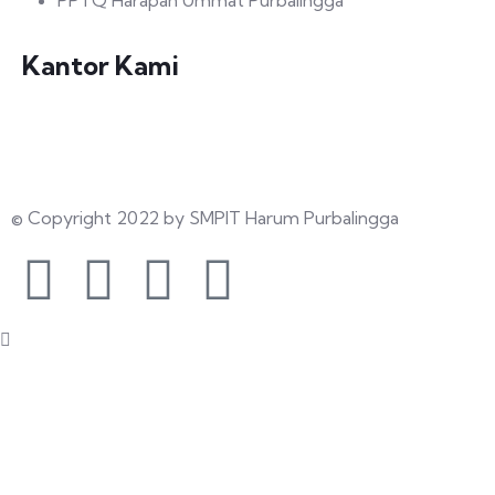
PPTQ Harapan Ummat Purbalingga
Kantor Kami
Jalan Letnan Sudani, Kembaran Kulon, Kec. Purbalingga,
Kabupaten Purbalingga, Jawa Tengah 53319
© Copyright 2022 by SMPIT Harum Purbalingga