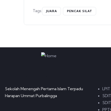
Tags:
JUARA
PENCAK SILAT
Ber
Kam
Tentang Kami
Kel
Sekolah Menengah Pertama Islam Terpadu
LPIT
Harapan Ummat Purbalingga
SDIT
SDIT
PPTQ